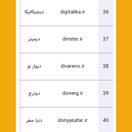
درخوا
36
digitalika.ir
دیجیکالیکا
خرید
درخوا
37
dimiter.ir
دیمیتر
خرید
درخوا
38
divareno.ir
دیوار نو
خرید
درخوا
39
donerg.ir
دونرج
خرید
درخوا
40
donyasafar.ir
دنیا سفر
خرید