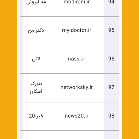
94
modironi.ir
مد ایرونی
خرید
درخوا
95
my-doctor.ir
دکتر من
خرید
درخوا
96
nassi.ir
ناثی
خرید
نتورک
درخوا
networksky.ir
97
اسکای
خرید
درخوا
98
news20.ir
خبر 20
خرید