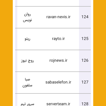
روان
درخوا
ravan-nevis.ir
124
نویس
خرید
درخوا
125
rayto.ir
ریتو
خرید
درخوا
126
rojnews.ir
روج نیوز
خرید
صبا
درخوا
sabaselefon.ir
127
سلفون
خرید
درخوا
128
serverteam.ir
سرور تیم