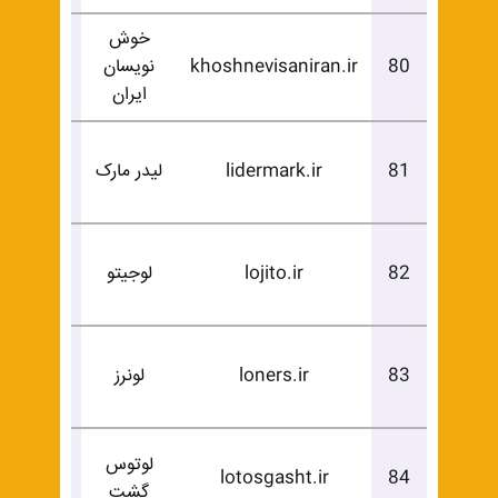
خوش
درخوا
80
khoshnevisaniran.ir
نویسان
خرید
ایران
درخوا
81
lidermark.ir
لیدر مارک
خرید
درخوا
82
lojito.ir
لوجیتو
خرید
درخوا
83
loners.ir
لونرز
خرید
لوتوس
درخوا
lotosgasht.ir
84
گشت
خرید