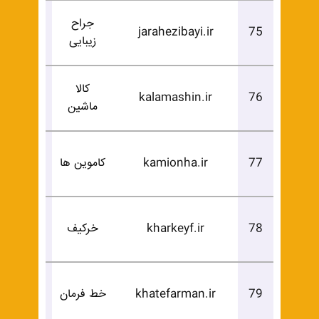
جراح
درخوا
jarahezibayi.ir
75
زیبایی
خرید
کالا
درخوا
kalamashin.ir
76
ماشین
خرید
درخوا
77
kamionha.ir
کاموین ها
خرید
درخوا
78
kharkeyf.ir
خرکیف
خرید
درخوا
79
khatefarman.ir
خط فرمان
خرید