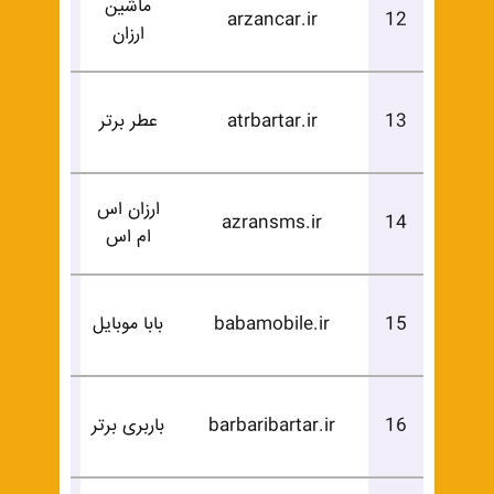
ماشین
درخوا
arzancar.ir
12
ارزان
خرید
درخوا
13
atrbartar.ir
عطر برتر
خرید
ارزان اس
درخوا
azransms.ir
14
ام اس
خرید
درخوا
15
babamobile.ir
بابا موبایل
خرید
درخوا
16
barbaribartar.ir
باربری برتر
خرید