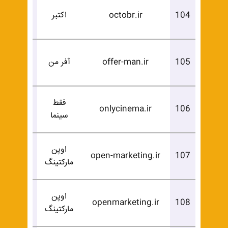
درخوا
104
octobr.ir
اکتبر
خرید
درخوا
105
offer-man.ir
آفر من
خرید
فقط
درخوا
onlycinema.ir
106
سینما
خرید
اوپن
درخوا
open-marketing.ir
107
مارکتینگ
خرید
اوپن
درخوا
openmarketing.ir
108
مارکتینگ
خرید