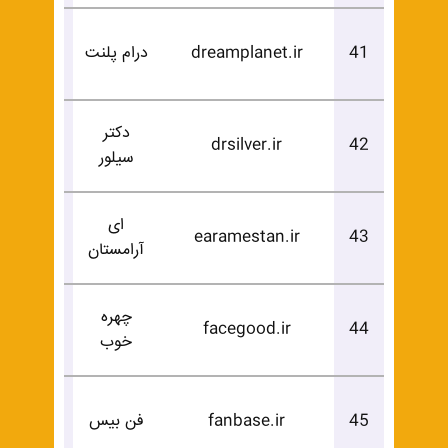
درخوا
41
dreamplanet.ir
درام پلنت
خرید
دکتر
درخوا
drsilver.ir
42
سیلور
خرید
ای
درخوا
earamestan.ir
43
آرامستان
خرید
چهره
درخوا
facegood.ir
44
خوب
خرید
درخوا
45
fanbase.ir
فن بیس
خرید