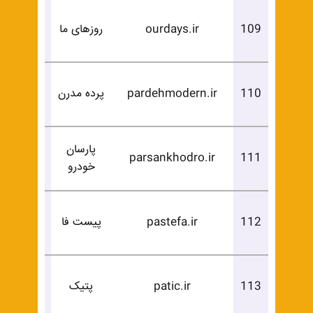
درخوا
109
ourdays.ir
روزهای ما
خرید
درخوا
110
pardehmodern.ir
پرده مدرن
خرید
پارسان
درخوا
parsankhodro.ir
111
خودرو
خرید
درخوا
112
pastefa.ir
پیست فا
خرید
درخوا
113
patic.ir
پتیک
خرید