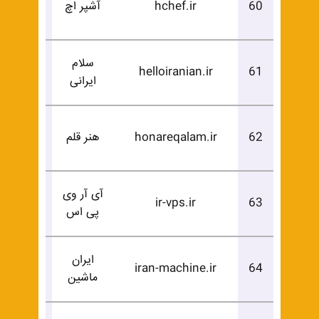
60
hchef.ir
آشپر اچ
خرید
سلام
درخوا
helloiranian.ir
61
ایرانی
خرید
درخوا
62
honareqalam.ir
هنر قلم
خرید
آی آر وی
درخوا
ir-vps.ir
63
پی اس
خرید
ایران
درخوا
iran-machine.ir
64
ماشین
خرید