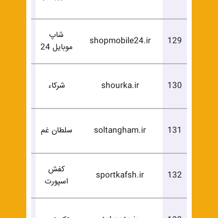
خرید
شاپ
درخوا
shopmobile24.ir
129
موبایل 24
خرید
درخوا
130
shourka.ir
شرکاء
خرید
درخوا
131
soltangham.ir
سلطان غم
خرید
کفش
درخوا
sportkafsh.ir
132
اسپورت
خرید
درخوا