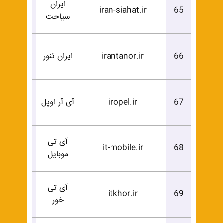
ایران
درخوا
iran-siahat.ir
65
سیاحت
خرید
درخوا
66
irantanor.ir
ایران تنور
خرید
درخوا
67
iropel.ir
آی آر اوپل
خرید
آی تی
درخوا
it-mobile.ir
68
موبایل
خرید
آی تی
درخوا
itkhor.ir
69
خور
خرید