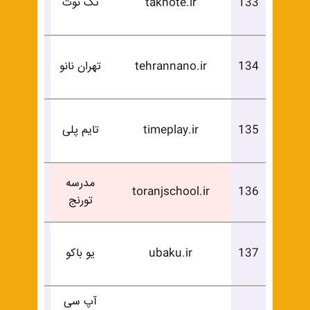
133
taknote.ir
تک نوت
خرید
درخوا
134
tehrannano.ir
تهران نانو
خرید
درخوا
135
timeplay.ir
تایم پلی
خرید
فروخ
مدرسه
toranjschool.ir
136
تورنج
شد
درخوا
137
ubaku.ir
یو باکو
خرید
آپ سی