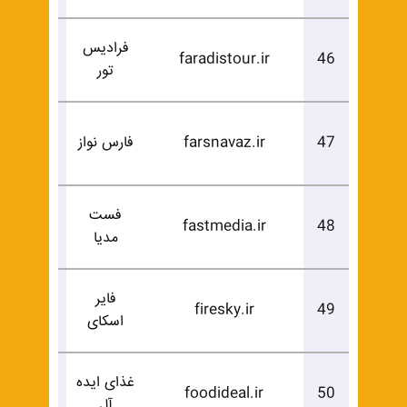
فرادیس
درخوا
faradistour.ir
46
تور
خرید
درخوا
47
farsnavaz.ir
فارس نواز
خرید
فست
درخوا
fastmedia.ir
48
مدیا
خرید
فایر
درخوا
firesky.ir
49
اسکای
خرید
غذای ایده
درخوا
foodideal.ir
50
آل
خرید