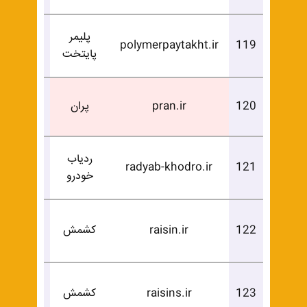
پلیمر
درخوا
polymerpaytakht.ir
119
پایتخت
خرید
فروخ
120
pran.ir
پران
شد
ردیاب
درخوا
radyab-khodro.ir
121
خودرو
خرید
درخوا
122
raisin.ir
کشمش
خرید
درخوا
123
raisins.ir
کشمش
خرید