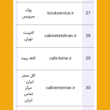
بوک
درخوا
bookservice.ir
27
سرویس
خرید
کابینت
درخوا
cabinetetehran.ir
28
تهران
خرید
درخوا
29
cafe-bime.ir
کافه بیمه
خرید
کال سنتر
ایران -
درخوا
30
callcenteriran.ir
مرکز
خرید
تماس
ایران