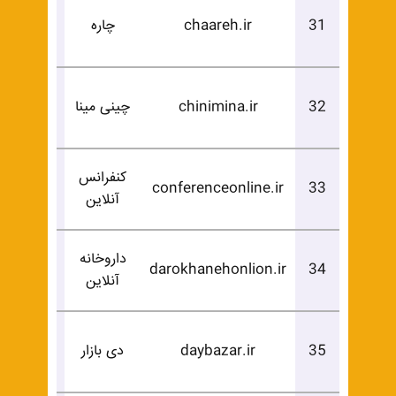
درخوا
31
chaareh.ir
چاره
خرید
درخوا
32
chinimina.ir
چینی مینا
خرید
کنفرانس
درخوا
conferenceonline.ir
33
آنلاین
خرید
داروخانه
درخوا
darokhanehonlion.ir
34
آنلاین
خرید
درخوا
35
daybazar.ir
دی بازار
خرید