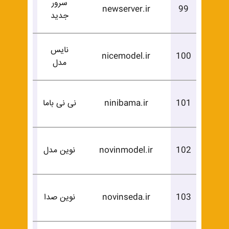
سرور
درخوا
newserver.ir
99
جدید
خرید
نایس
درخوا
nicemodel.ir
100
مدل
خرید
درخوا
101
ninibama.ir
نی نی باما
خرید
درخوا
102
novinmodel.ir
نوین مدل
خرید
درخوا
103
novinseda.ir
نوین صدا
خرید