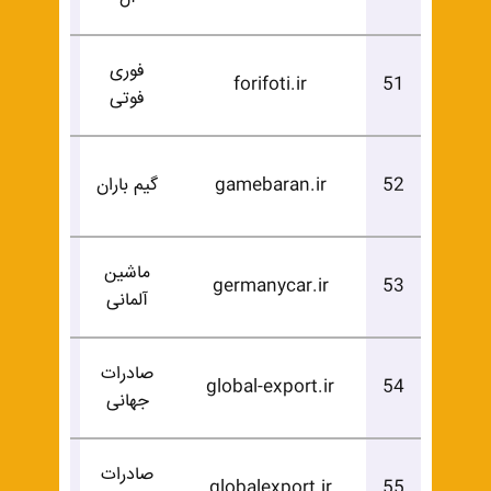
فوری
درخوا
forifoti.ir
51
فوتی
خرید
درخوا
52
gamebaran.ir
گیم باران
خرید
ماشین
درخوا
germanycar.ir
53
آلمانی
خرید
صادرات
درخوا
global-export.ir
54
جهانی
خرید
صادرات
درخوا
globalexport.ir
55