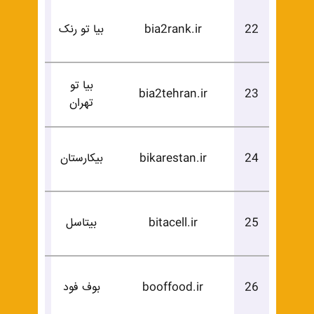
درخوا
22
bia2rank.ir
بیا تو رنک
خرید
بیا تو
درخوا
bia2tehran.ir
23
تهران
خرید
درخوا
24
bikarestan.ir
بیکارستان
خرید
درخوا
25
bitacell.ir
بیتاسل
خرید
درخوا
26
booffood.ir
بوف فود
خرید