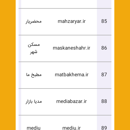
درخوا
85
mahzaryar.ir
محضریار
خرید
مسکن
درخوا
maskaneshahr.ir
86
شهر
خرید
درخوا
87
matbakhema.ir
مطبخ ما
خرید
درخوا
88
mediabazar.ir
مدیا بازار
خرید
درخوا
mediu
mediu.ir
89