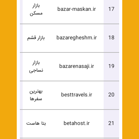
بازار
درخوا
bazar-maskan.ir
17
مسکن
خرید
درخوا
18
bazaregheshm.ir
بازار قشم
خرید
بازار
درخوا
bazarenasaji.ir
19
نساجی
خرید
بهترین
درخوا
besttravels.ir
20
سفرها
خرید
درخوا
21
betahost.ir
بتا هاست
خرید