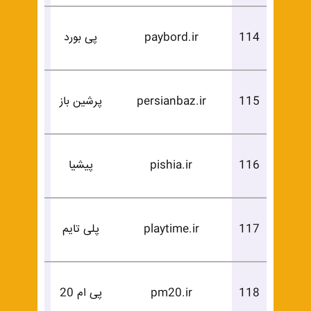
درخوا
114
paybord.ir
پی بورد
خرید
درخوا
115
persianbaz.ir
پرشین باز
خرید
درخوا
116
pishia.ir
پیشیا
خرید
درخوا
117
playtime.ir
پلی تایم
خرید
درخوا
118
pm20.ir
پی ام 20
خرید