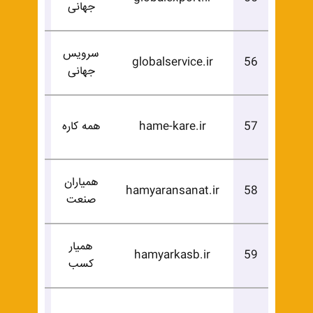
جهانی
خرید
سرویس
درخوا
globalservice.ir
56
جهانی
خرید
درخوا
57
hame-kare.ir
همه کاره
خرید
همیاران
درخوا
hamyaransanat.ir
58
صنعت
خرید
همیار
درخوا
hamyarkasb.ir
59
کسب
خرید
درخوا